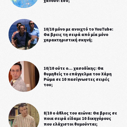
χάνουν! Εσύ;
10/10 μόνο με ανοιχτό το YouTube:
Θα βρεις τη σειρά από μία μόνο
χαρακτηριστική σκηνή;
10/10 oύτε ο… χασοδίκης: Θα
θυμηθείς το επάγγελμα του Χάρη
Ρώμα σε 10 πασίγνωστες σειρές
του;
8/10 ο άθλος του αιώνα: Θα βρεις σε
ποια σειρά είδαμε 10 δικηγόρους
που ελάχιστοι θυμούνται;