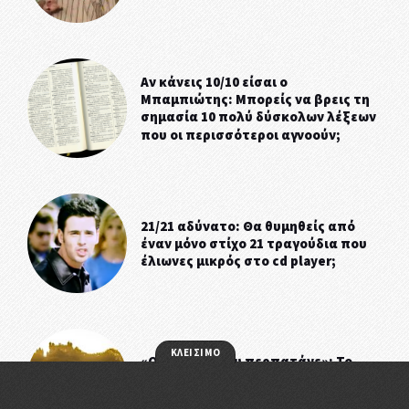
Αν κάνεις 10/10 είσαι ο
Μπαμπιώτης: Μπορείς να βρεις τη
σημασία 10 πολύ δύσκολων λέξεων
που οι περισσότεροι αγνοούν;
21/21 αδύνατο: Θα θυμηθείς από
έναν μόνο στίχο 21 τραγούδια που
έλιωνες μικρός στο cd player;
ΚΛΕΙΣΙΜΟ
«Οι άντρες που περπατάνε»: Το
τεστ IQ που προσδιορίζει πόσο…
σου κόβει – Τολμάς να δοκιμάσεις;